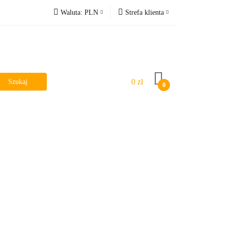
Waluta:
PLN
Strefa klienta
PLN
Zaloguj się
EUR
Zarejestruj się
Dodaj zgłoszenie
0 zł
0