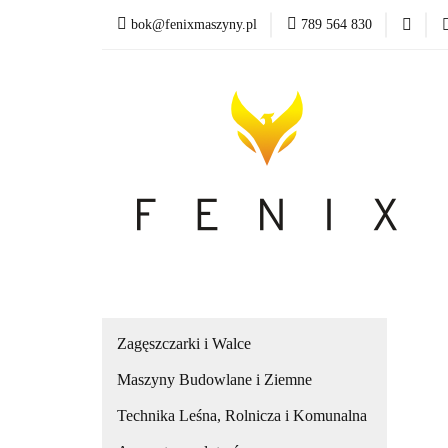
bok@fenixmaszyny.pl
789 564 830
Nowoś
Wszystkie kategorie
Nowoś
Zagęszczarki i Walce
Maszyny Budowlane i Ziemne
Technika Leśna, Rolnicza i Komunalna