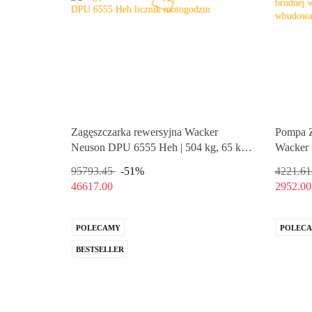
Zagęszczarka rewersyjna Wacker
Pompa Z
Neuson DPU 6555 Heh | 504 kg, 65 kN
Wacker 
| Rozruch elektryczny
2") z P
95793.45
-51%
4221.61
46617.00
2952.00
95793.45
-51%
4221.61
46617.00
2952.00
POLECAMY
POLEC
BESTSELLER