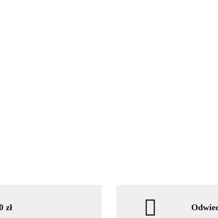
 zł
Odwied