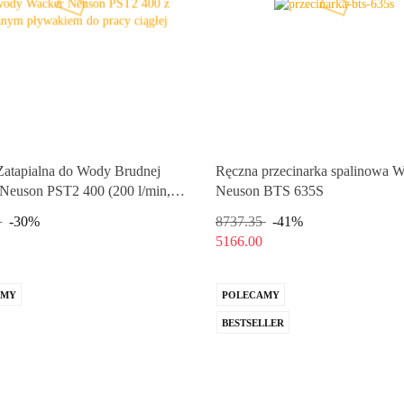
atapialna do Wody Brudnej
Ręczna przecinarka spalinowa 
Neuson PST2 400 (200 l/min,
Neuson BTS 635S
ływakiem
-30%
8737.35
-41%
5166.00
-30%
8737.35
-41%
5166.00
AMY
POLECAMY
BESTSELLER