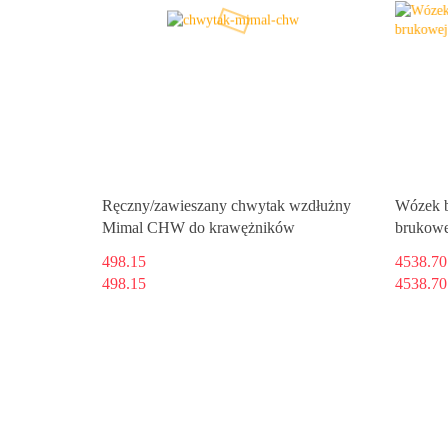
Ręczny/zawieszany chwytak wzdłużny
Wózek b
Mimal CHW do krawężników
brukowe
498.15
4538.70
498.15
4538.70