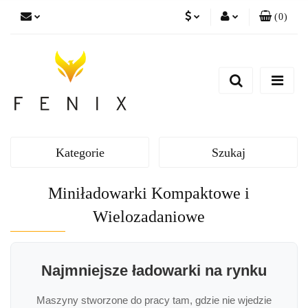
(
0
)
PLN
Zaloguj się
EUR
Zarejestruj się
Dodaj zgłoszenie
Kategorie
Szukaj
Miniładowarki Kompaktowe i
Wielozadaniowe
Najmniejsze ładowarki na rynku
Maszyny stworzone do pracy tam, gdzie nie wjedzie