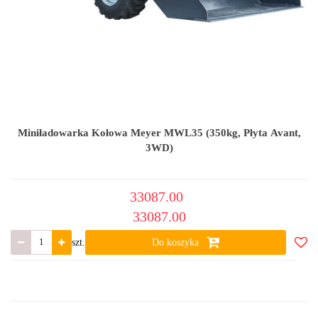
Miniładowarka Kołowa Meyer MWL35 (350kg, Płyta Avant,
3WD)
33087.00
33087.00
szt.
Do koszyka
Do
ulub