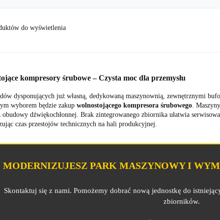
duktów do wyświetlenia
ojące kompresory śrubowe – Czysta moc dla przemysłu
adów dysponujących już własną, dedykowaną maszynownią, zewnętrznymi bufor
nym wyborem będzie zakup
wolnostojącego kompresora śrubowego
. Maszyny
 obudowy dźwiękochłonnej. Brak zintegrowanego zbiornika ułatwia serwisowa
ując czas przestojów technicznych na hali produkcyjnej.
MODERNIZUJESZ PARK MASZYNOWY I WYMI
Skontaktuj się z nami. Pomożemy dobrać nową jednostkę do istniejąc
zbiorników.