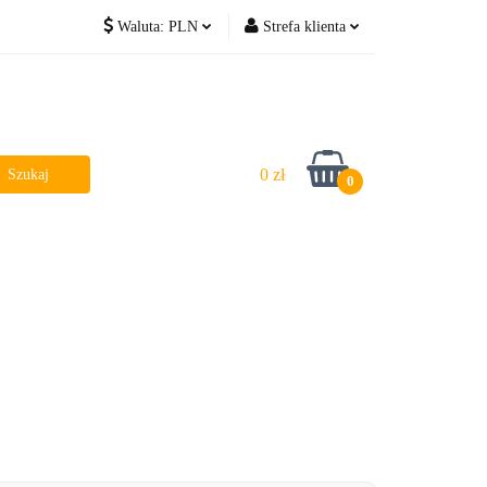
Waluta:
PLN
Strefa klienta
PLN
Zaloguj się
EUR
Zarejestruj się
Dodaj zgłoszenie
0 zł
0