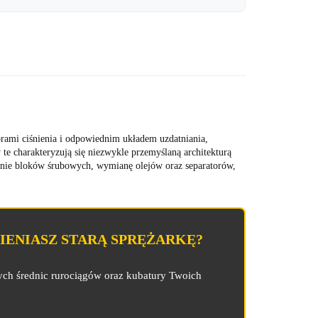
ami ciśnienia i odpowiednim układem uzdatniania,
 te charakteryzują się niezwykle przemyślaną architekturą
nie bloków śrubowych, wymianę olejów oraz separatorów,
ENIASZ STARĄ SPRĘŻARKĘ?
ych średnic rurociągów oraz kubatury Twoich