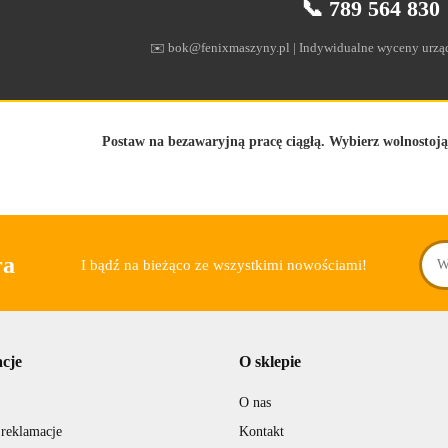
📞 789 564 830
✉️ bok@fenixmaszyny.pl | Indywidualne wyceny urz
Postaw na bezawaryjną pracę ciągłą. Wybierz wolnostoją
ra
I bądź na bieżąco ze wszystkimi nowościami!
cje
O sklepie
O nas
 reklamacje
Kontakt