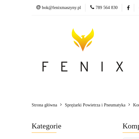
bok@fenixmaszyny.pl
789 564 830
Nowoś
Wszystkie kategorie
Nowoś
Strona główna
Sprężarki Powietrza i Pneumatyka
Ko
Kategorie
Komp