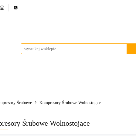
ci
Bestsellery
Promocje
Blog
Marki
Kontakt
ci
Bestsellery
Promocje
Blog
Marki
Kontakt
mpresory Śrubowe
Kompresory Śrubowe Wolnostojące
resory Śrubowe Wolnostojące