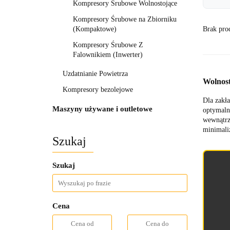
Kompresory Śrubowe Wolnostojące
Kompresory Śrubowe na Zbiorniku
Brak pro
(Kompaktowe)
Kompresory Śrubowe Z
Falownikiem (Inwerter)
Uzdatnianie Powietrza
Wolnost
Kompresory bezolejowe
Dla zakł
Maszyny używane i outletowe
optymal
wewnątrz
minimaliz
Szukaj
Szukaj
Cena