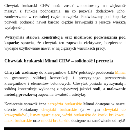
Chwytak brukarski CHW może zostać zamontowany na większość
maszyn z funkcją podnoszenia, na co pozwala dodatkowe ucho,
zamieszczone w centralnej części narzędzia. Podwieszony pod koparkę
pozwoli podnosić nawet bardzo ciężkie krawężniki z jeszcze większą
wydajnością.
Wytrzymała
stalowa konstrukcja
oraz
możliwość podwieszenia pod
koparkę
sprawia, że chwytak ten zapewnia efektywne, bezpieczne i
wydajne użytkowanie nawet w najcięższych warunkach pracy.
Chwytak brukarski Mimal CHW – solidność i precyzja
Chwytak wzdłużny
do krawężników
CHW
polskiego producenta
Mimal
to gwarancja solidnej konstrukcji i precyzyjnego przenoszenia
krawężników i elementów betonowych. Chwytak posiada wytrzymałą i
solidną konstrukcję wykonaną z najwyższej jakości
stali
, a
malowanie
metodą proszkową
zapewnia trwałość i estetykę.
Koniecznie sprawdź inne
narzędzia brukarskie
Mimal dostępne w naszej
ofercie. Posiadamy
chwytaki brukarskie
(a w tym
chwytaki do
krawężników
),
listwy zgarniające
,
wózki brukarskie do kostki brukowej
,
imaki brukarskie
oraz
młotki brukarskie
dostępne na zamówienie od ręki!