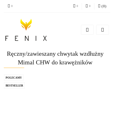
(
0
)
PLN
Zaloguj się
Zarejestruj się
EUR
Dodaj zgłoszenie
Ręczny/zawieszany chwytak wzdłużny
Mimal CHW do krawężników
POLECAMY
BESTSELLER