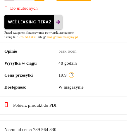
Do ulubionych
WEŹ LEASING TERAZ
Przed wzięciem finansowania potwierdź asortyment
i cenę tel.:
789 564 830
lub @:
bok@fenixmaszyny.pl
Opinie
brak ocen
Wysyłka w ciągu
48 godzin
Cena przesyłki
19.9
Dostępność
W magazynie
Pobierz produkt do PDF
Negocjuj cenę: 789 564 830