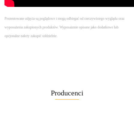
Prezentowane zdjęcia są poglądowe i mogą odbiegać od rzeczywistego wyglądu oraz
wyposażenia zakupionych produktów.
Wyposażenie opisane jako dodatkowe lub
opcjonalne należy zakupić oddzielnie.
Producenci