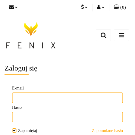
(
0
)
PLN
Zaloguj się
EUR
Zarejestruj się
Dodaj zgłoszenie
Zaloguj się
E-mail
Hasło
Zapamiętaj
Zapomniane hasło