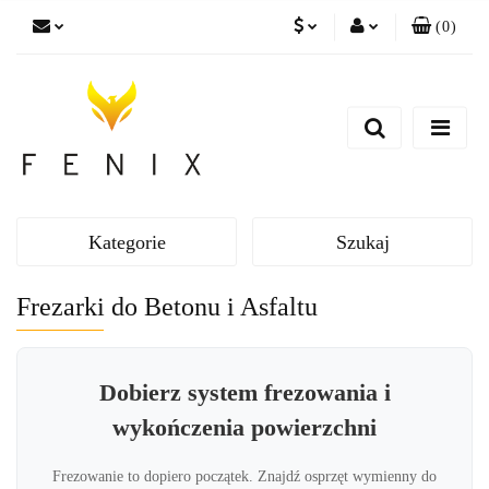
(
0
)
PLN
Zaloguj się
EUR
Zarejestruj się
Dodaj zgłoszenie
Kategorie
Szukaj
Frezarki do Betonu i Asfaltu
Dobierz system frezowania i
wykończenia powierzchni
Frezowanie to dopiero początek. Znajdź osprzęt wymienny do