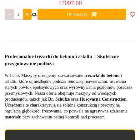
17097.00
szt.
Do koszyka
Do
ulub
Profesjonalne frezarki do betonu i asfaltu – Skuteczne
przygotowanie podłoża
W Fenix Maszyny oferujemy zaawansowane
frezarki do betonu
i
asfaltu, które są niezbędne podczas renowacji nawierzchni, usuwania
starych powłok epoksydowych oraz wyrównywania poziomów posadzek
przemysłowych. Nasza oferta obejmuje maszyny od wiodących
producentów, takich jak
Dr. Schulze
oraz
Husqvarna Construction
.
Urządzenia te charakteryzują się solidną konstrukcją i precyzyjną
regulacją głębokości frezowania, co pozwala na agresywne zdzieranie
materiału przy zachowaniu pełnej kontroli nad procesem.