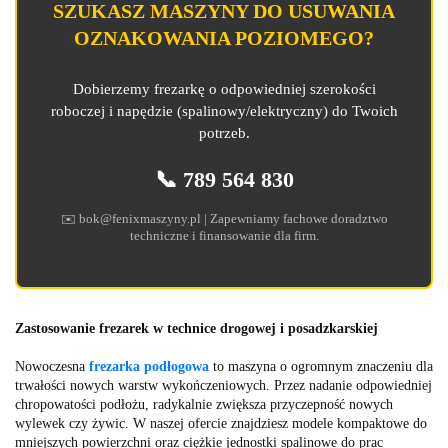
SZUKASZ MASZYNY DO USUWANIA
OZNAKOWANIA POZIOMEGO?
Dobierzemy frezarkę o odpowiedniej szerokości
roboczej i napędzie (spalinowy/elektryczny) do Twoich
potrzeb.
📞 789 564 830
✉️ bok@fenixmaszyny.pl | Zapewniamy fachowe doradztwo
techniczne i finansowanie dla firm.
Zastosowanie frezarek w technice drogowej i posadzkarskiej
Nowoczesna
frezarka podłogowa
to maszyna o ogromnym znaczeniu dla
trwałości nowych warstw wykończeniowych. Przez nadanie odpowiedniej
chropowatości podłożu, radykalnie zwiększa przyczepność nowych
wylewek czy żywic. W naszej ofercie znajdziesz modele kompaktowe do
mniejszych powierzchni oraz ciężkie jednostki spalinowe do prac