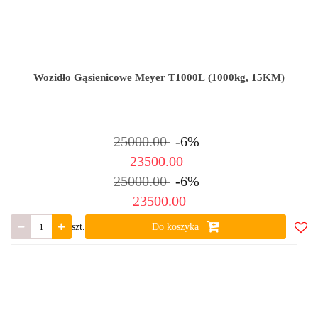
Wozidło Gąsienicowe Meyer T1000L (1000kg, 15KM)
25000.00
-6%
23500.00
25000.00
-6%
23500.00
szt.
Do koszyka
Do
ulub