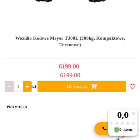
Wozidło Kołowe Meyer T300L (300kg, Kompaktowe,
Terenowe)
6199.00
6199.00
szt.
Do koszyka
Do
ulub
PROMOCJA
📞
KONTAKT