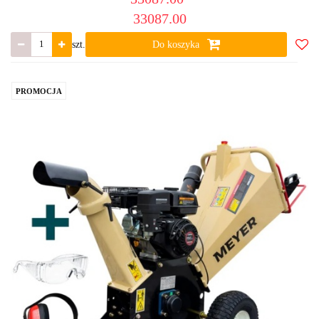
33087.00
szt.
Do koszyka
Do
ulub
PROMOCJA