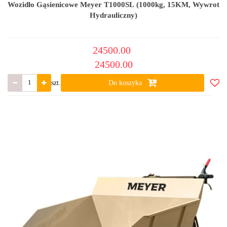
Wozidło Gąsienicowe Meyer T1000SL (1000kg, 15KM, Wywrot
Hydrauliczny)
24500.00
24500.00
szt.
Do koszyka
Do
ulub