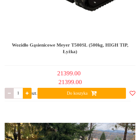
Wozidło Gąsienicowe Meyer T500SL (500kg, HIGH TIP,
Łyżka)
21399.00
21399.00
szt.
Do koszyka
Do
ulub