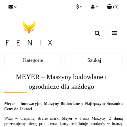
(
0
)
PLN
Zaloguj się
EUR
Zarejestruj się
Dodaj zgłoszenie
Kategorie
Szukaj
MEYER – Maszyny budowlane i
ogrodnicze dla każdego
Meyer – Innowacyjne Maszyny Budowlane o Najlepszym Stosunku
Ceny do Jakości
Witaj w oficjalnej strefie marki
Meyer
w Fenix Maszyny. Z dumą
prezentujemy ofertę producenta, który redefiniuje standardy w branży