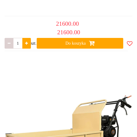
21600.00
21600.00
szt.
Do koszyka
Do
ulub