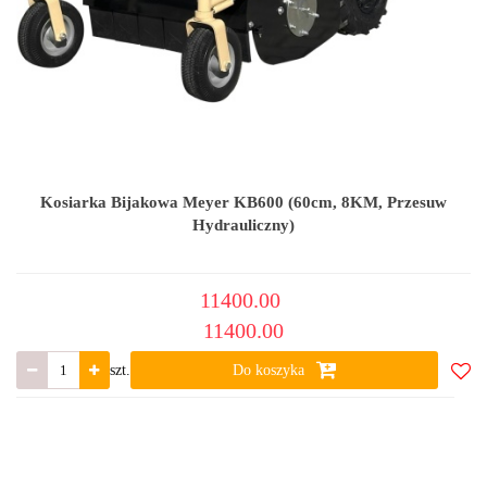
Kosiarka Bijakowa Meyer KB600 (60cm, 8KM, Przesuw
Hydrauliczny)
11400.00
11400.00
szt.
Do koszyka
Do
ulub