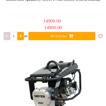
14900.00
14900.00
szt.
Do koszyka
Do
ulub