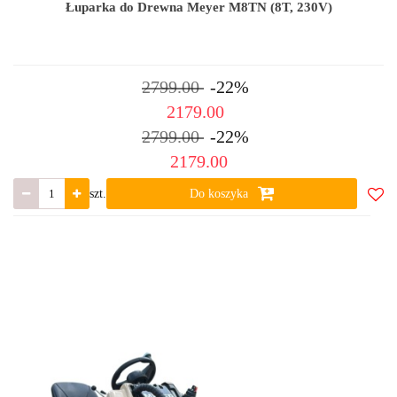
Łuparka do Drewna Meyer M8TN (8T, 230V)
2799.00
-22%
2179.00
2799.00
-22%
2179.00
szt.
Do koszyka
Do
ulub