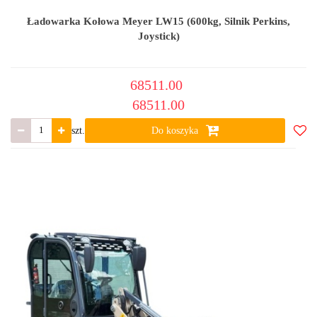
Ładowarka Kołowa Meyer LW15 (600kg, Silnik Perkins,
Joystick)
68511.00
68511.00
szt.
Do koszyka
Do
ulub