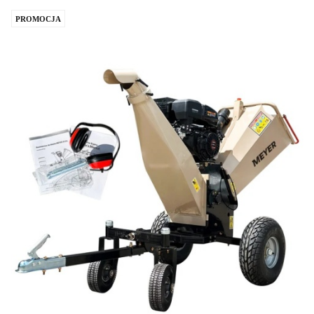
ulub
PROMOCJA