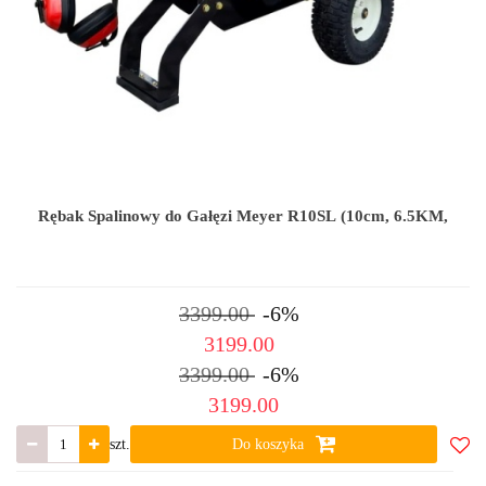
Rębak Spalinowy do Gałęzi Meyer R10SL (10cm, 6.5KM,
3399.00
-6%
3199.00
3399.00
-6%
3199.00
szt.
Do koszyka
Do