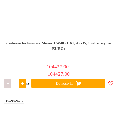
Ładowarka Kołowa Meyer LW40 (1.6T, 45kW, Szybkozłącze
EURO)
104427.00
104427.00
szt.
Do koszyka
Do
ulub
PROMOCJA