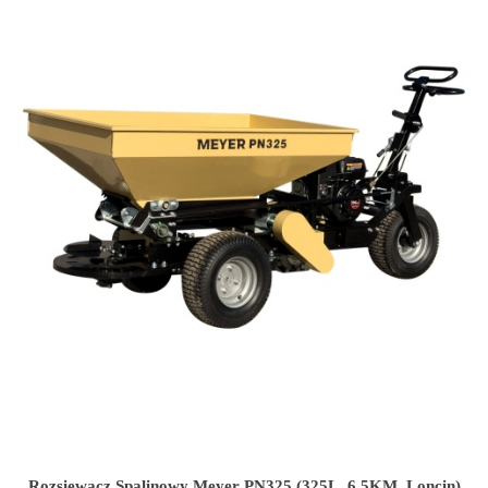
Rozsiewacz Spalinowy Meyer PN325 (325L, 6.5KM, Loncin)