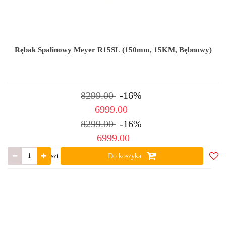
Rębak Spalinowy Meyer R15SL (150mm, 15KM, Bębnowy)
8299.00
-16%
6999.00
8299.00
-16%
6999.00
szt.
Do koszyka
Do
ulub