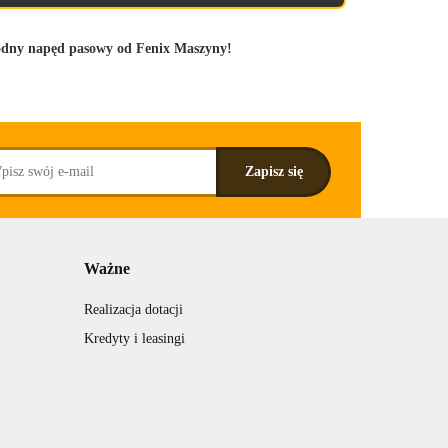
wodny napęd pasowy od Fenix Maszyny!
Ważne
Realizacja dotacji
Kredyty i leasingi