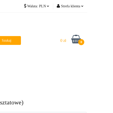
Waluta:
PLN
Strefa klienta
PLN
Zaloguj się
EUR
Zarejestruj się
Dodaj zgłoszenie
0 zł
0
sztatowe)