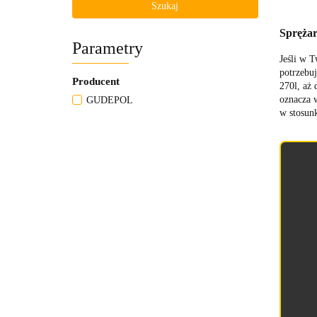
Szukaj
Sprężar
Parametry
Jeśli w 
potrzebuj
Producent
270l, aż
oznacza w
GUDEPOL
w stosun