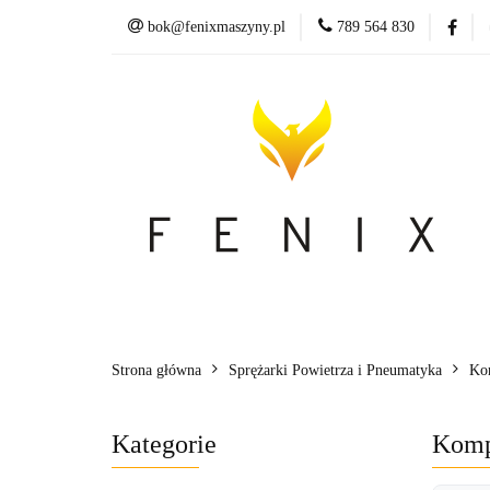
bok@fenixmaszyny.pl
789 564 830
Nowoś
Wszystkie kategorie
Nowoś
Strona główna
Sprężarki Powietrza i Pneumatyka
Ko
Kategorie
Komp