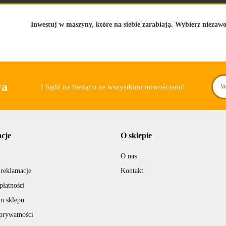
Inwestuj w maszyny, które na siebie zarabiają. Wybierz nieza
ra
I bądź na bieżąco ze wszystkimi nowościami!
cje
O sklepie
O nas
 reklamacje
Kontakt
płatności
n sklepu
 prywatności