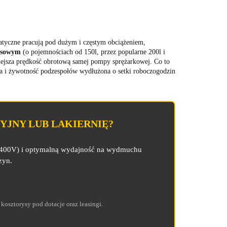
atyczne pracują pod dużym i częstym obciążeniem,
asowym
(o pojemnościach od 150l, przez popularne 200l i
niejsza prędkość obrotową samej pompy sprężarkowej. Co to
aca i żywotność podzespołów wydłużona o setki roboczogodzin
JNY LUB LAKIERNIĘ?
 (400V) i optymalną wydajność na wydmuchu
zyn.
osztorysy pod dotacje oraz leasingi.