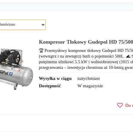
Kompresor Tłokowy Gudepol HD 75/500/9
Ocynkowany
🏆 Przemysłowy kompresor tłokowy Gudepol HD 75/50
(wewnątrz i na zewnątrz) butli o pojemności 500L. 🌊 S
potężnemu silnikowi 5.5 kW i wolnoobrotowej (1015 ob
przegrzewania – inwestycja chroniona aż 10-letnią gwar
Wysyłka w ciągu
natychmiast
Dostępność
W magazynie
Do 