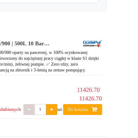
00 | 500L 10 Bar |
0/900 oparty na pancernej, w 100% ocynkowanej
tworzony do najcięższej pracy ciągłej w klasie S1 dzięki
r/min), żeliwnej pompie. ✅ Zero rdzy, zero
ancją na zbiornik i 3-letnią na zestaw pompujący.
11426.70
11426.70
ulubionych
szt.
Do koszyka