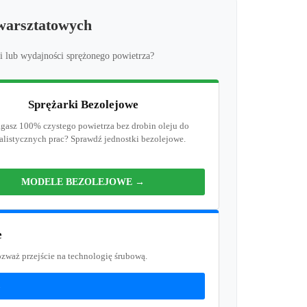
 warsztatowych
i lub wydajności sprężonego powietrza?
Sprężarki Bezolejowe
asz 100% czystego powietrza bez drobin oleju do
alistycznych prac? Sprawdź jednostki bezolejowe.
MODELE BEZOLEJOWE →
e
ozważ przejście na technologię śrubową.
→