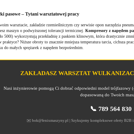
ki pasowe – Tytani warsztatowej pracy
Twoim warsztacie, zakładzie rzemieślniczym czy serwisie opon narzędzia pneum
esz maszyn o podwyższonej tolerancji termicznej.
Kompresory z napędem p
 do 500l) wykorzystują przekładnię z paskiem klinowym, która drastycznie zm
 praktyce? Niższe obroty to znacznie mniejsza temperatura tarcia, cichsza pr
ku do małych sprężarek z napędem bezpośrednim.
ZAKŁADASZ WARSZTAT WULKANIZACY
Nasi inżynierowie pomogą Ci dobrać odpowiedni model trójfazowy
dopasowaną do Twoich mas
📞 789 564 830
✉️ bok@fenixmaszyny.pl | Szykujemy kompleksowe oferty B2B i k