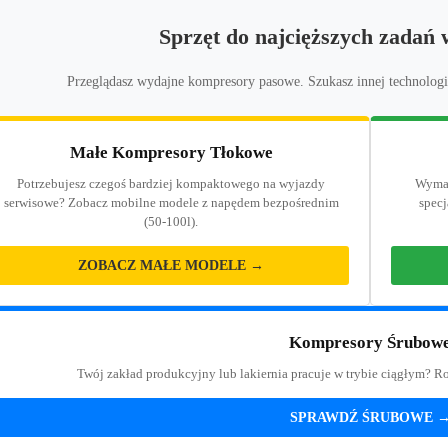
Sprzęt do najcięższych zadań
Przeglądasz wydajne kompresory pasowe. Szukasz innej technologi
Małe Kompresory Tłokowe
Potrzebujesz czegoś bardziej kompaktowego na wyjazdy
Wymag
serwisowe? Zobacz mobilne modele z napędem bezpośrednim
specj
(50-100l).
ZOBACZ MAŁE MODELE →
Kompresory Śrubow
Twój zakład produkcyjny lub lakiernia pracuje w trybie ciągłym? R
SPRAWDŹ ŚRUBOWE 