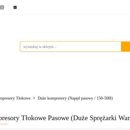
ci
Bestsellery
Promocje
Blog
Marki
Kontakt
ci
Bestsellery
Promocje
Blog
Marki
Kontakt
mpresory Tłokowe
Duże kompresory (Napęd pasowy / 150-500l)
resory Tłokowe Pasowe (Duże Sprężarki War