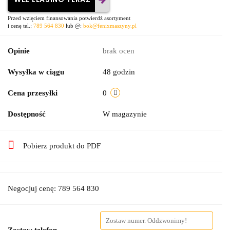
Przed wzięciem finansowania potwierdź asortyment
i cenę tel.:
789 564 830
lub @:
bok@fenixmaszyny.pl
Opinie
brak ocen
Wysyłka w ciągu
48 godzin
Cena przesyłki
0
Dostępność
W magazynie
Pobierz produkt do PDF
Negocjuj cenę: 789 564 830