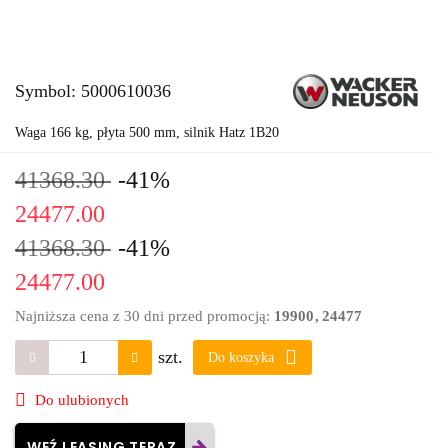
Symbol:
5000610036
Waga 166 kg, płyta 500 mm, silnik Hatz 1B20
41368.30
-41%
24477.00
41368.30
-41%
24477.00
Najniższa cena z 30 dni przed promocją:
19900
24477
szt.
Do koszyka
Do ulubionych
WEŹ LEASING TERAZ