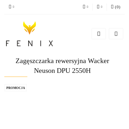
(
0
)
PLN
Zaloguj się
Zarejestruj się
EUR
Dodaj zgłoszenie
Zagęszczarka rewersyjna Wacker
Neuson DPU 2550H
PROMOCJA