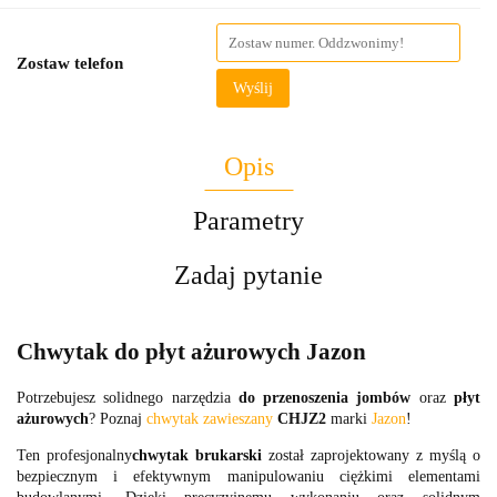
Zostaw telefon
Wyślij
Opis
Parametry
Zadaj pytanie
Chwytak do płyt ażurowych Jazon
Potrzebujesz solidnego narzędzia
do przenoszenia jombów
oraz
płyt
ażurowych
? Poznaj
chwytak zawieszany
CHJZ2
marki
Jazon
!
Ten profesjonalny
chwytak brukarski
został zaprojektowany z myślą o
bezpiecznym i efektywnym manipulowaniu ciężkimi elementami