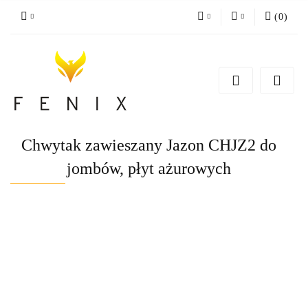
(
0
)
PLN
Zaloguj się
Zarejestruj się
EUR
Dodaj zgłoszenie
Chwytak zawieszany Jazon CHJZ2 do
jombów, płyt ażurowych