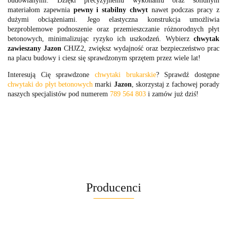
budowlanymi. Dzięki precyzyjnemu wykonaniu oraz solidnym
materiałom zapewnia
pewny i stabilny chwyt
nawet podczas pracy z
dużymi obciążeniami. Jego elastyczna konstrukcja umożliwia
bezproblemowe podnoszenie oraz przemieszczanie różnorodnych płyt
betonowych, minimalizując ryzyko ich uszkodzeń. Wybierz
chwytak
zawieszany Jazon
CHJZ2, zwiększ wydajność oraz bezpieczeństwo prac
na placu budowy i ciesz się sprawdzonym sprzętem przez wiele lat!
Interesują Cię sprawdzone
chwytaki brukarskie
? Sprawdź dostępne
chwytaki do płyt betonowych
marki
Jazon
, skorzystaj z fachowej porady
naszych specjalistów pod numerem
789 564 803
i zamów już dziś!
Producenci