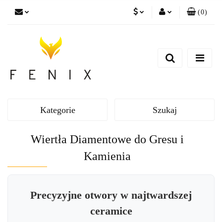
(
0
)
PLN
Zaloguj się
EUR
Zarejestruj się
Dodaj zgłoszenie
Kategorie
Szukaj
Wiertła Diamentowe do Gresu i
Kamienia
Precyzyjne otwory w najtwardszej
ceramice