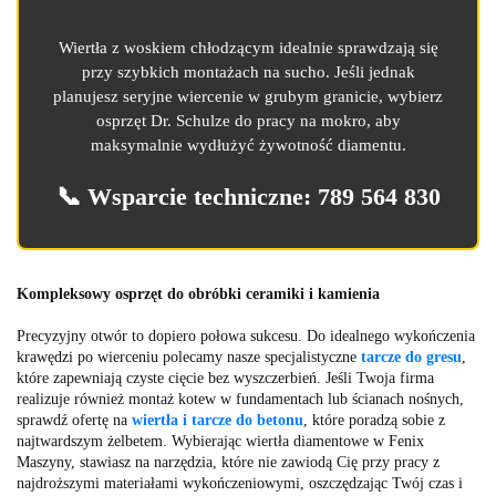
Wiertła z woskiem chłodzącym idealnie sprawdzają się
przy szybkich montażach na sucho. Jeśli jednak
planujesz seryjne wiercenie w grubym granicie, wybierz
osprzęt Dr. Schulze do pracy na mokro, aby
maksymalnie wydłużyć żywotność diamentu.
📞 Wsparcie techniczne: 789 564 830
Kompleksowy osprzęt do obróbki ceramiki i kamienia
Precyzyjny otwór to dopiero połowa sukcesu. Do idealnego wykończenia
krawędzi po wierceniu polecamy nasze specjalistyczne
tarcze do gresu
,
które zapewniają czyste cięcie bez wyszczerbień. Jeśli Twoja firma
realizuje również montaż kotew w fundamentach lub ścianach nośnych,
sprawdź ofertę na
wiertła i tarcze do betonu
, które poradzą sobie z
najtwardszym żelbetem. Wybierając wiertła diamentowe w Fenix
Maszyny, stawiasz na narzędzia, które nie zawiodą Cię przy pracy z
najdroższymi materiałami wykończeniowymi, oszczędzając Twój czas i