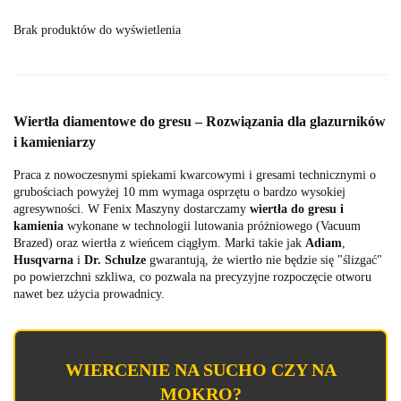
Brak produktów do wyświetlenia
Wiertła diamentowe do gresu – Rozwiązania dla glazurników
i kamieniarzy
Praca z nowoczesnymi spiekami kwarcowymi i gresami technicznymi o
grubościach powyżej 10 mm wymaga osprzętu o bardzo wysokiej
agresywności. W Fenix Maszyny dostarczamy
wiertła do gresu i
kamienia
wykonane w technologii lutowania próżniowego (Vacuum
Brazed) oraz wiertła z wieńcem ciągłym. Marki takie jak
Adiam
,
Husqvarna
i
Dr. Schulze
gwarantują, że wiertło nie będzie się "ślizgać"
po powierzchni szkliwa, co pozwala na precyzyjne rozpoczęcie otworu
nawet bez użycia prowadnicy.
WIERCENIE NA SUCHO CZY NA
MOKRO?