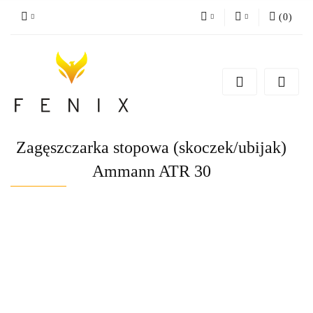
(
0
)
PLN
Zaloguj się
Zarejestruj się
EUR
Dodaj zgłoszenie
Zagęszczarka stopowa (skoczek/ubijak)
Ammann ATR 30