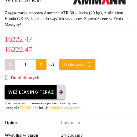
Symbol:
ATR30
Zagęszczarka stopowa Ammann ATR 30 – lekka (29 kg), z silnikiem
Honda GX 35, idealna do wąskich wykopów. Sprawdź cenę w Fenix
Maszyny!
16222.47
16222.47
szt.
Do koszyka
Do ulubionych
WEŹ LEASING TERAZ
Przed wzięciem finansowania potwierdź asortyment
i cenę tel.:
789 564 830
lub @:
bok@fenixmaszyny.pl
Opinie
brak ocen
Wysyłka w ciągu
24 godziny