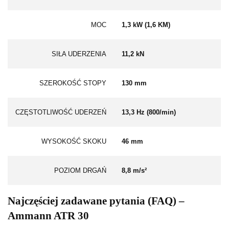
MOC
1,3 kW (1,6 KM)
SIŁA UDERZENIA
11,2 kN
SZEROKOŚĆ STOPY
130 mm
CZĘSTOTLIWOŚĆ UDERZEŃ
13,3 Hz (800/min)
WYSOKOŚĆ SKOKU
46 mm
POZIOM DRGAŃ
8,8 m/s²
Najczęściej zadawane pytania (FAQ) –
Ammann ATR 30