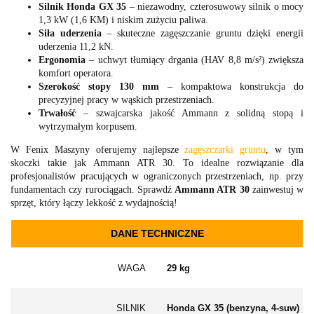
Silnik Honda GX 35
– niezawodny, czterosuwowy silnik o mocy
1,3 kW (1,6 KM) i niskim zużyciu paliwa.
Siła uderzenia
– skuteczne zagęszczanie gruntu dzięki energii
uderzenia 11,2 kN.
Ergonomia
– uchwyt tłumiący drgania (HAV 8,8 m/s²) zwiększa
komfort operatora.
Szerokość stopy 130 mm
– kompaktowa konstrukcja do
precyzyjnej pracy w wąskich przestrzeniach.
Trwałość
– szwajcarska jakość Ammann z solidną stopą i
wytrzymałym korpusem.
W Fenix Maszyny oferujemy najlepsze
zagęszczarki gruntu
, w tym
skoczki takie jak Ammann ATR 30. To idealne rozwiązanie dla
profesjonalistów pracujących w ograniczonych przestrzeniach, np. przy
fundamentach czy rurociągach. Sprawdź
Ammann ATR 30
zainwestuj w
sprzęt, który łączy lekkość z wydajnością!
DANE TECHNICZNE
WAGA
29 kg
SILNIK
Honda GX 35 (benzyna, 4-suw)