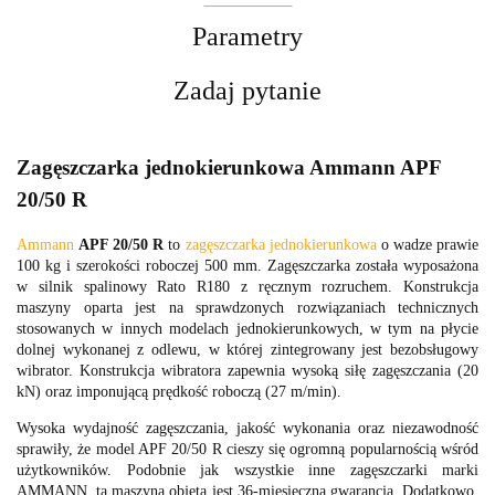
Parametry
Zadaj pytanie
Zagęszczarka jednokierunkowa Ammann APF
20/50 R
Ammann
APF 20/50 R
to
zagęszczarka jednokierunkowa
o wadze prawie
100 kg i szerokości roboczej 500 mm. Zagęszczarka została wyposażona
w silnik spalinowy Rato R180 z ręcznym rozruchem. Konstrukcja
maszyny oparta jest na sprawdzonych rozwiązaniach technicznych
stosowanych w innych modelach jednokierunkowych, w tym na płycie
dolnej wykonanej z odlewu, w której zintegrowany jest bezobsługowy
wibrator. Konstrukcja wibratora zapewnia wysoką siłę zagęszczania (20
kN) oraz imponującą prędkość roboczą (27 m/min).
Wysoka wydajność zagęszczania, jakość wykonania oraz niezawodność
sprawiły, że model APF 20/50 R cieszy się ogromną popularnością wśród
użytkowników. Podobnie jak wszystkie inne zagęszczarki marki
AMMANN, ta maszyna objęta jest 36-miesięczną gwarancją. Dodatkowo,