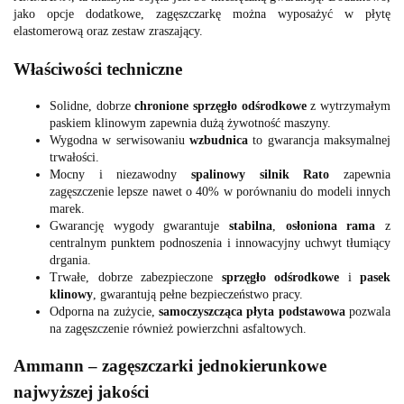
jako opcje dodatkowe, zagęszczarkę można wyposażyć w płytę
elastomerową oraz zestaw zraszający.
Właściwości techniczne
Solidne, dobrze
chronione sprzęgło odśrodkowe
z wytrzymałym
paskiem klinowym zapewnia dużą żywotność maszyny.
Wygodna w serwisowaniu
wzbudnica
to gwarancja maksymalnej
trwałości.
Mocny i niezawodny
spalinowy silnik Rato
zapewnia
zagęszczenie lepsze nawet o 40% w porównaniu do modeli innych
marek.
Gwarancję wygody gwarantuje
stabilna
,
osłoniona rama
z
centralnym punktem podnoszenia i innowacyjny uchwyt tłumiący
drgania.
Trwałe, dobrze zabezpieczone
sprzęgło odśrodkowe
i
pasek
klinowy
, gwarantują pełne bezpieczeństwo pracy.
Odporna na zużycie,
samoczyszcząca
płyta podstawowa
pozwala
na zagęszczenie również powierzchni asfaltowych.
Ammann – zagęszczarki jednokierunkowe
najwyższej jakości