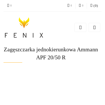
(
0
)
PLN
Zaloguj się
Zarejestruj się
EUR
Dodaj zgłoszenie
Zagęszczarka jednokierunkowa Ammann
APF 20/50 R