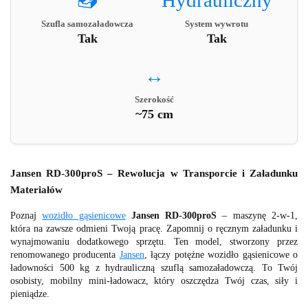
📥
Hydrauliczny
Szufla samozaładowcza
System wywrotu
Tak
Tak
↔️
Szerokość
~75 cm
Jansen RD-300proS – Rewolucja w Transporcie i Załadunku
Materiałów
Poznaj
wozidło gąsienicowe
Jansen RD-300proS
– maszynę 2-w-1,
która na zawsze odmieni Twoją pracę. Zapomnij o ręcznym załadunku i
wynajmowaniu dodatkowego sprzętu. Ten model, stworzony przez
renomowanego producenta
Jansen
, łączy potężne wozidło gąsienicowe o
ładowności 500 kg z hydrauliczną szuflą samozaładowczą. To Twój
osobisty, mobilny mini-ładowacz, który oszczędza Twój czas, siły i
pieniądze.