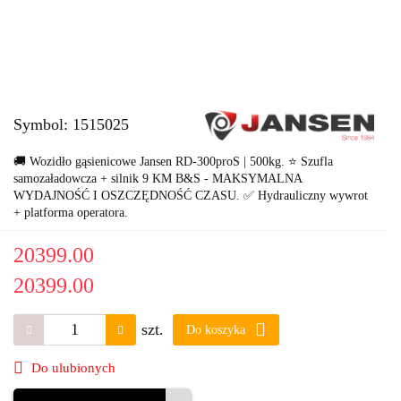
Symbol:
1515025
🚚 Wozidło gąsienicowe Jansen RD-300proS | 500kg. ⭐ Szufla
samozaładowcza + silnik 9 KM B&S - MAKSYMALNA
WYDAJNOŚĆ I OSZCZĘDNOŚĆ CZASU. ✅ Hydrauliczny wywrot
+ platforma operatora.
20399.00
20399.00
szt.
Do koszyka
Do ulubionych