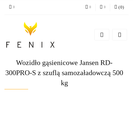
(
0
)
PLN
Zaloguj się
Zarejestruj się
EUR
Dodaj zgłoszenie
Wozidło gąsienicowe Jansen RD-
300PRO-S z szuflą samozaładowczą 500
kg