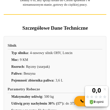
Dbamy o to, aby sprzęt dotarł do Ciebie sprawnie i w
nienaruszonym stanie, gotowy do ciężkiej pracy.
Szczegółowe Dane Techniczne
Silnik
Typ silnika:
4-suwowy silnik OHV, Loncin
Moc:
9 KM
Rozruch:
Ręczny (szarpak)
Paliwo:
Benzyna
Pojemność zbiornika paliwa:
3,6 L
Parametry Robocze
Maksymalny udźwig:
500 kg
📞
KONTAKT
Udźwig przy nachyleniu 30% (17°):
do 375 kg