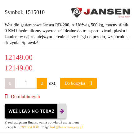
Symbol:
1515010
Wozidło gąsienicowe Jansen RD-200. ⭐ Udźwig 500 kg, mocny silnik
9 KM i hydrauliczny wywrot. ✅ Idealne do transportu ziemi, piasku i
kamieni w najtrudniejszym terenie. Trzy biegi do przodu, wzmocniona
skrzynia. Sprawdź!
12149.00
12149.00
szt.
Do koszyka
Do ulubionych
WEŹ LEASING TERAZ
Przed wzięciem finansowania potwierdź asortyment
i cenę tel.:
789 564 830
lub @:
bok@fenixmaszyny.pl