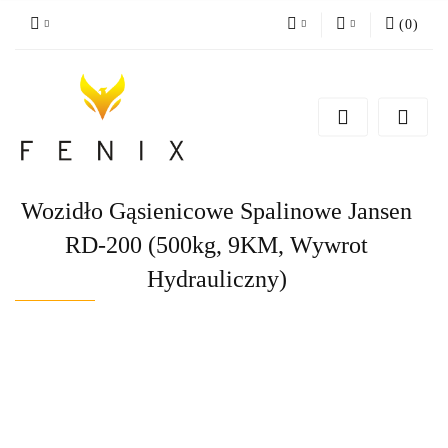
(
0
)
PLN
Zaloguj się
Zarejestruj się
EUR
Dodaj zgłoszenie
Wozidło Gąsienicowe Spalinowe Jansen
RD-200 (500kg, 9KM, Wywrot
Hydrauliczny)