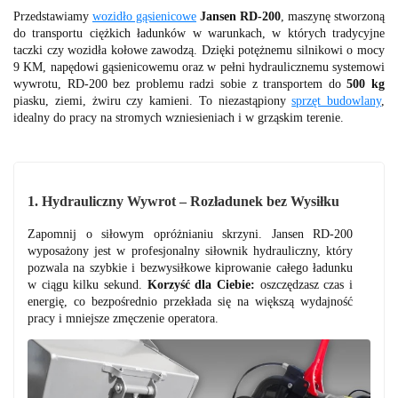
Przedstawiamy
wozidło gąsienicowe
Jansen RD-200
, maszynę stworzoną
do transportu ciężkich ładunków w warunkach, w których tradycyjne
taczki czy wozidła kołowe zawodzą. Dzięki potężnemu silnikowi o mocy
9 KM, napędowi gąsienicowemu oraz w pełni hydraulicznemu systemowi
wywrotu, RD-200 bez problemu radzi sobie z transportem do
500 kg
piasku, ziemi, żwiru czy kamieni. To niezastąpiony
sprzęt budowlany
,
idealny do pracy na stromych wzniesieniach i w grząskim terenie.
1. Hydrauliczny Wywrot – Rozładunek bez Wysiłku
Zapomnij o siłowym opróżnianiu skrzyni. Jansen RD-200
wyposażony jest w profesjonalny siłownik hydrauliczny, który
pozwala na szybkie i bezwysiłkowe kiprowanie całego ładunku
w ciągu kilku sekund.
Korzyść dla Ciebie:
oszczędzasz czas i
energię, co bezpośrednio przekłada się na większą wydajność
pracy i mniejsze zmęczenie operatora.