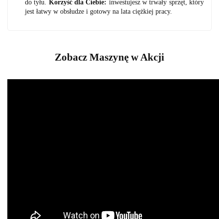
do tyłu.
Korzyść dla Ciebie:
inwestujesz w trwały sprzęt, który
jest łatwy w obsłudze i gotowy na lata ciężkiej pracy.
Zobacz Maszynę w Akcji