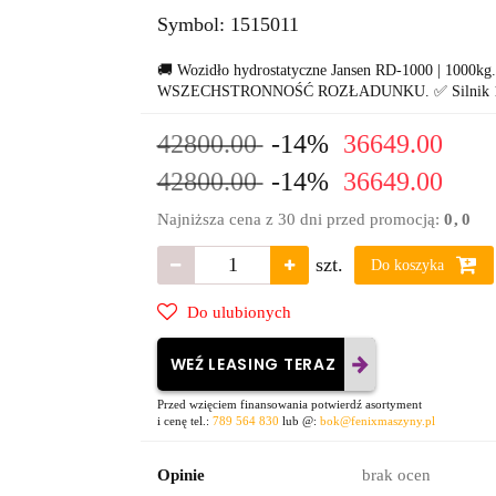
Symbol:
1515011
🚚 Wozidło hydrostatyczne Jansen RD-1000 | 100
WSZECHSTRONNOŚĆ ROZŁADUNKU. ✅ Silnik 14KM 
42800.00
-14%
36649.00
42800.00
-14%
36649.00
Najniższa cena z 30 dni przed promocją:
0
0
szt.
Do koszyka
Do ulubionych
WEŹ LEASING TERAZ
Przed wzięciem finansowania potwierdź asortyment
i cenę tel.:
789 564 830
lub @:
bok@fenixmaszyny.pl
Opinie
brak ocen