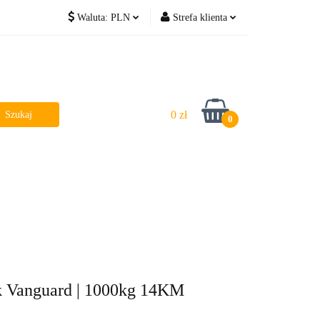
Waluta:
PLN
Strefa klienta
PLN
Zaloguj się
EUR
Zarejestruj się
Dodaj zgłoszenie
0 zł
0
ik Vanguard | 1000kg 14KM