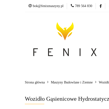
bok@fenixmaszyny.pl
789 564 830
Nowoś
Wszystkie kategorie
Nowoś
Strona główna
Maszyny Budowlane i Ziemne
Wozidł
Wozidło Gąsienicowe Hydrostatycz