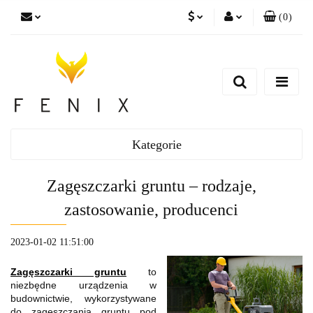
(
0
)
PLN
Zaloguj się
EUR
Zarejestruj się
Dodaj zgłoszenie
Kategorie
Zagęszczarki gruntu – rodzaje,
zastosowanie, producenci
2023-01-02 11:51:00
Zagęszczarki gruntu
to
niezbędne urządzenia w
budownictwie, wykorzystywane
do zagęszczania gruntu pod