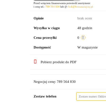
Przed wzięciem finansowania potwierdź asortyment
i cenę tel.:
789 564 830
lub @:
bok@fenixmaszyny.pl
Opinie
brak ocen
Wysyłka w ciągu
48 godzin
Cena przesyłki
0
Dostępność
W magazynie
Pobierz produkt do PDF
Negocjuj cenę: 789 564 830
Zostaw telefon