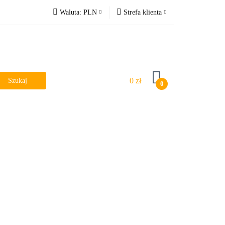
Waluta:
PLN
Strefa klienta
PLN
Zaloguj się
EUR
Zarejestruj się
Dodaj zgłoszenie
0 zł
0