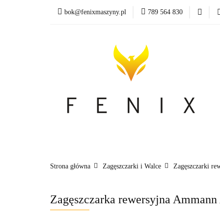
bok@fenixmaszyny.pl
789 564 830
Nowoś
Wszystkie kategorie
Nowoś
Strona główna
Zagęszczarki i Walce
Zagęszczarki re
Zagęszczarka rewersyjna Ammann