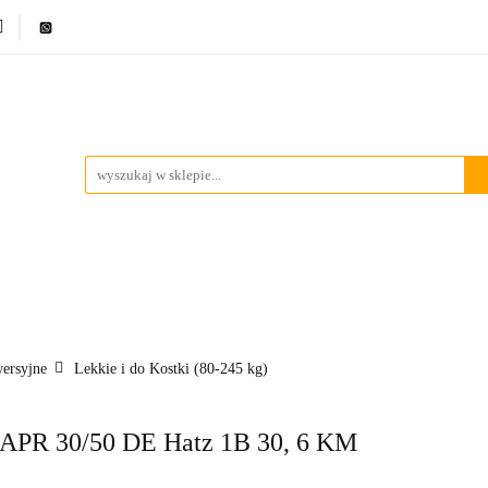
ci
Bestsellery
Promocje
Blog
Marki
Kontakt
ci
Bestsellery
Promocje
Blog
Marki
Kontakt
wersyjne
Lekkie i do Kostki (80-245 kg)
 APR 30/50 DE Hatz 1B 30, 6 KM