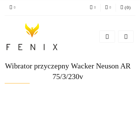
(
0
)
PLN
Zaloguj się
Zarejestruj się
EUR
Dodaj zgłoszenie
Wibrator przyczepny Wacker Neuson AR
75/3/230v