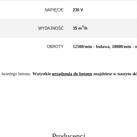
NAPIĘCIE
230 V
³
WYDAJNOŚĆ
35 m
/h
OBROTY
12500/min - buława, 18000/min - 
i świeżego betonu.
Wszystkie
urządzenia do betonu
znajdziesz w naszym sk
Producenci