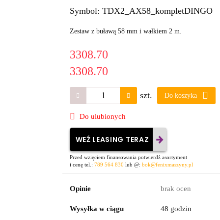
Symbol:
TDX2_AX58_kompletDINGO
Zestaw z buławą 58 mm i wałkiem 2 m.
3308.70
3308.70
szt.
Do koszyka
Do ulubionych
WEŹ LEASING TERAZ
Przed wzięciem finansowania potwierdź asortyment
i cenę tel.:
789 564 830
lub @:
bok@fenixmaszyny.pl
Opinie
brak ocen
Wysyłka w ciągu
48 godzin