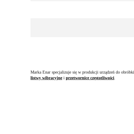
Marka Enar specjalizuje się w produkcji urządzeń do obróbk
listwy wibracyjne
i
przetwornice częstotliwości
.