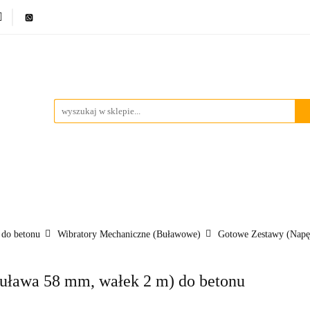
ci
Bestsellery
Promocje
Blog
Marki
Kontakt
ci
Bestsellery
Promocje
Blog
Marki
Kontakt
 do betonu
Wibratory Mechaniczne (Buławowe)
Gotowe Zestawy (Napę
buława 58 mm, wałek 2 m) do betonu