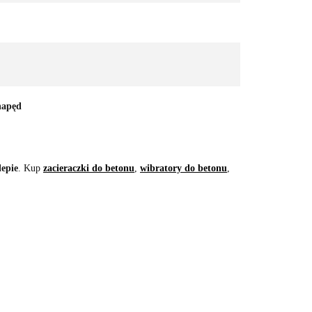
napęd
lepie
. Kup
zacieraczki do betonu
,
wibratory do betonu
,