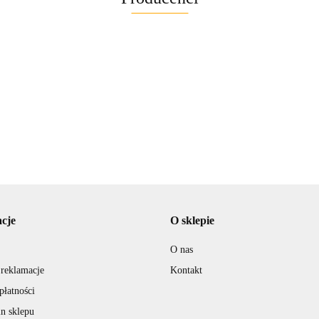
cje
O sklepie
O nas
 reklamacje
Kontakt
płatności
n sklepu