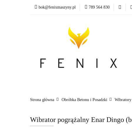
bok@fenixmaszyny.pl
789 564 830
Nowoś
Wszystkie kategorie
Nowoś
Strona główna
Obróbka Betonu i Posadzki
Wibratory
Wibrator pogrążalny Enar Dingo (