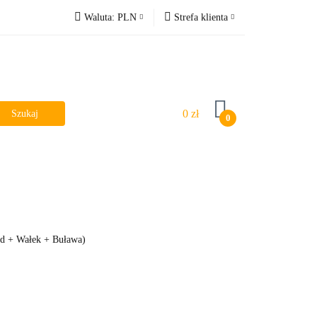
Waluta:
PLN
Strefa klienta
PLN
Zaloguj się
EUR
Zarejestruj się
Dodaj zgłoszenie
0 zł
0
d + Wałek + Buława)